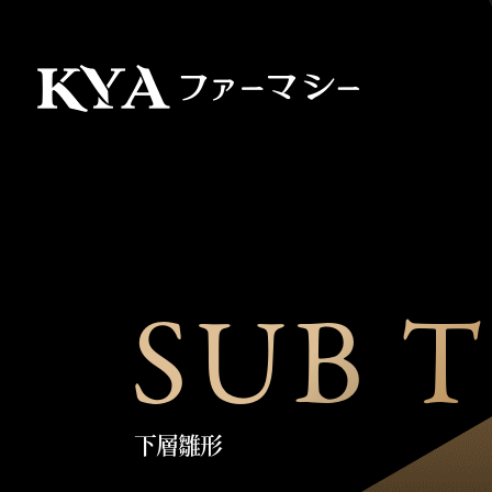
S
U
B
T
下層雛形