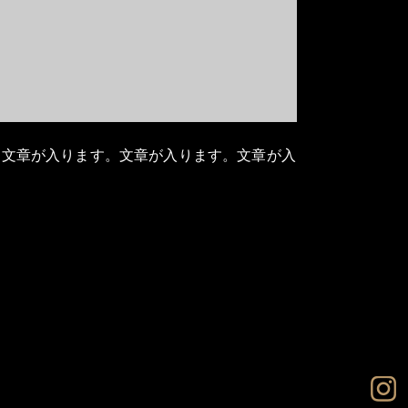
。文章が入ります。文章が入ります。文章が入
ホーム
KYAファーマシーを知る
当社で働く10個の魅力
教育制度・キャリアパス