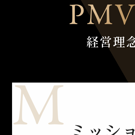
P
M
経営理
M
ミッシ