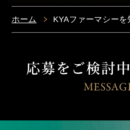
KYAファーマシ
ホーム
KYAファーマシーを
当社で働く10
応募をご検討
教育制度・キャ
MESSAG
先輩の声