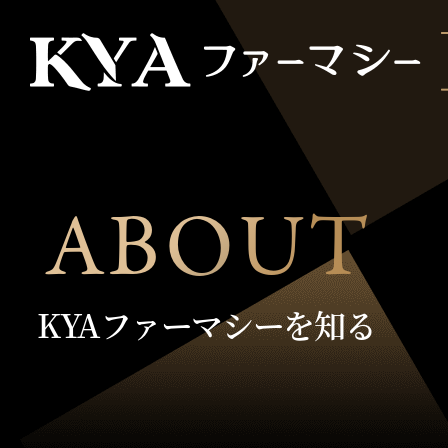
A
B
O
U
T
エントリーは
KYAファーマシーを知る
ホーム